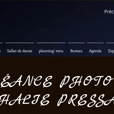
Préc
s
Salles de danse
planning/ rens.
Bureau
Agenda
Esp
ÉANCE PHOTO
HALIE PRESSAC