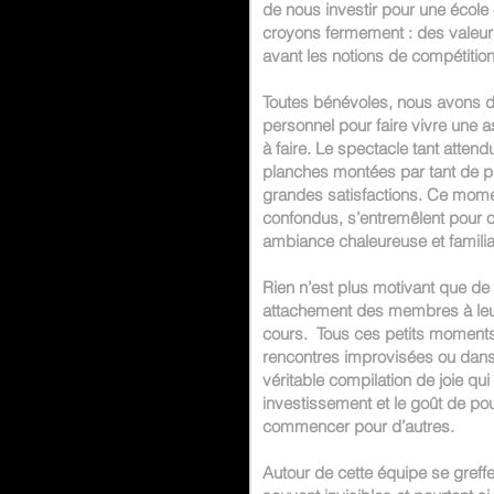
de nous investir pour une école
croyons fermement : des valeurs 
avant les notions de compétition 
Toutes bénévoles, nous avons 
personnel pour faire vivre une as
à faire. Le spectacle tant attendu
planches montées par tant de p
grandes satisfactions. Ce mome
confondus, s’entremêlent pour of
ambiance chaleureuse et familia
Rien n’est plus motivant que de 
attachement des membres à leur
cours. Tous ces petits moments
rencontres improvisées ou dans
véritable compilation de joie qui
investissement et le goût de pou
commencer pour d’autres.
Autour de cette équipe se greff