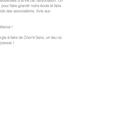
 essentiels à la vie de l’association. On
ur faire grandir notre école et faire
nde des associations. Avis aux
fiance !
gie à faire de Chor’é Sens, un lieu où
rpasser !