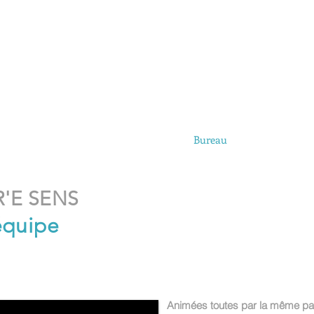
Préc
s
Salles de danse
planning/ rens.
Bureau
Agenda
Esp
R'E SENS
équipe
Animées toutes par la même pas