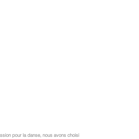
y-sur-Oise - ST-Leu d'Esserent
ace Elèves
Contact
sion pour la danse, nous avons choisi