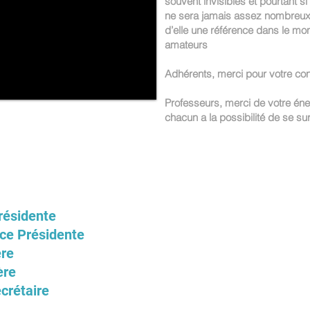
souvent invisibles et pourtant si
ne sera jamais assez nombreux po
d’elle une référence dans le mo
amateurs
Adhérents, merci pour votre con
Professeurs, merci de votre éner
chacun a la possibilité de se su
ésidente
e Présidente
re
ère
crétaire