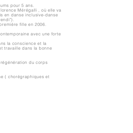
Odums pour 5 ans.
Florence Mérégalli , où elle va
s en danse inclusive-danse
 Vivendi").
première fille en 2006.
contemporaine avec une forte
ans la conscience et la
et travaille dans la bonne
 régénération du corps
ne ( chorégraphiques et