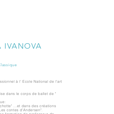
A IVANOVA
 Classique
sionnel à l' Ecole National de l'art
ise dans le corps de ballet de "
que:
chotte" ...et dans des créations
 Les contes d'Andersen".