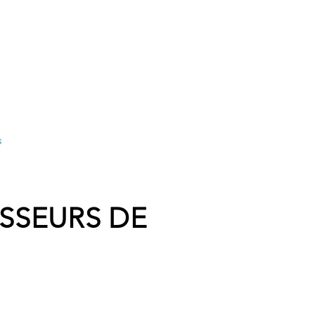
Préc
s
Salles de danse
planning/ rens.
Bureau
Agenda
Esp
SSEURS DE