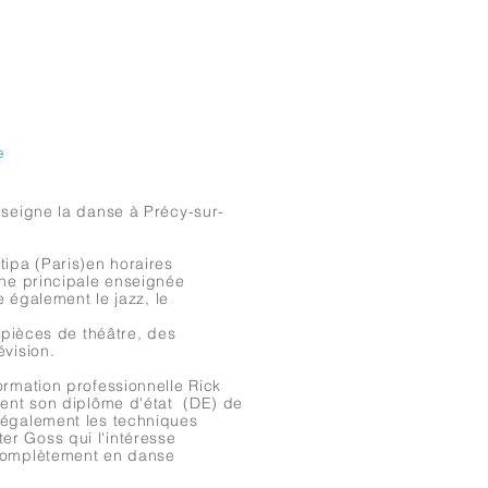
e
nseigne la danse à Précy-sur-
tipa (Paris)en horaires
ine principale enseignée
e également le jazz, le
 pièces de théâtre, des
évision.
ormation professionnelle Rick
ient son diplôme d'état (DE) de
 également les techniques
r Goss qui l'intéresse
omplètement
en danse