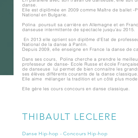
En parallèle avec son travail de danseuse, elle suit
danse.
Elle est diplômée en 2009 comme Maître de ballet 
National en Bulgarie.
Polina poursuit sa carrière en Allemagne et en Franc
danseuse intermittente de spectacle jusqu'au 2015.
En 2013 elle optient son diplôme d'Etat de profess
National de la danse à Pantin.
Depuis 2009, elle enseigne en France la danse de ca
Dans ses cours, Polina cherche a prendre le meilleu
professeur de danse- Ecole Russe et école Français
de danseuse lui permet de bien connaitre les grands 
ses élèves différents courants de la danse classique
Elle aime mélanger la tradition et un côté plus mod
Elle gère les cours concours en danse classique.
THIBAULT LECLERE
Danse Hip-hop - Concours Hip-hop