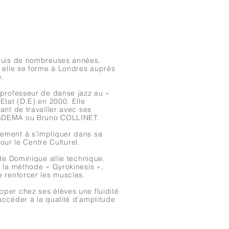
epuis de nombreuses années.
, elle se forme à Londres auprès
.
 professeur de danse jazz au «
Etat (D.E) en 2000. Elle
ant de travailler avec ses
ESDEMA ou Bruno COLLINET.
ement à s’impliquer dans sa
pour le Centre Culturel.
 de Dominique allie technique,
e la méthode « Gyrokinesis »,
e renforcer les muscles.
per chez ses élèves une fluidité
accéder à la qualité d’amplitude