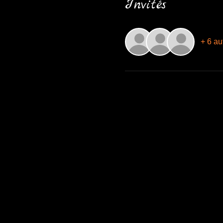
Invités
+ 6 au