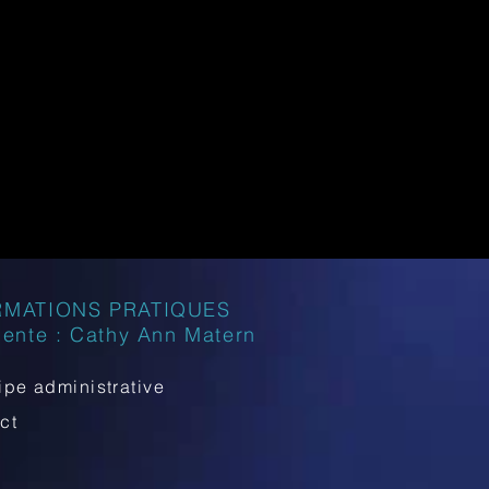
RMATIONS PRATIQUES
dente : Cathy Ann Matern
ipe administrative
act