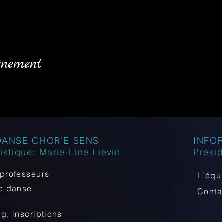
énement
DANSE CHOR'E SENS
INFO
tistique: Marie-Line Liévin
Prési
professeurs
L'équ
de danse
Cont
ng, inscriptions