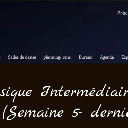
Préc
s
Salles de danse
planning/ rens.
Bureau
Agenda
Esp
sique Intermédiai
(Semaine 5- dernie