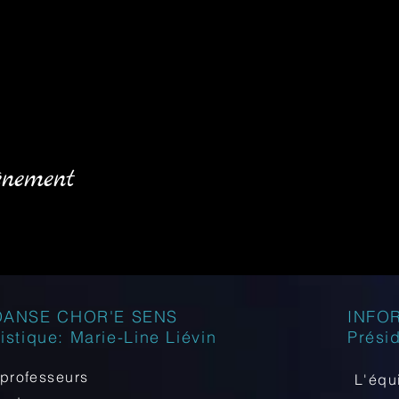
énement
DANSE CHOR'E SENS
INFO
tistique: Marie-Line Liévin
Prési
professeurs
L'équ