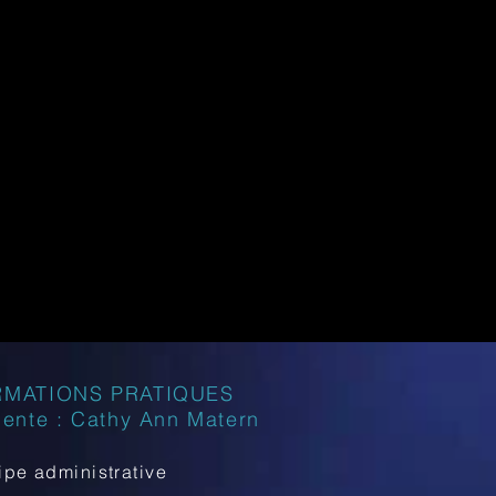
RMATIONS PRATIQUES
dente : Cathy Ann Matern
ipe administrative