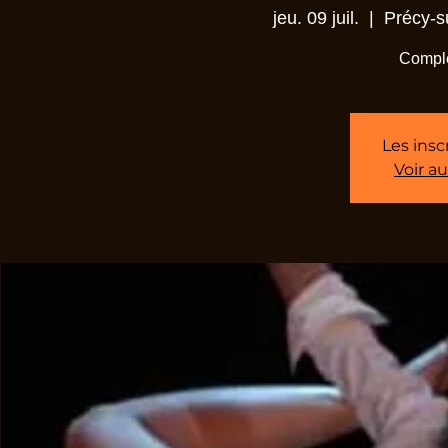
jeu. 09 juil.
  |  
Précy-s
Comple
Les insc
Voir a