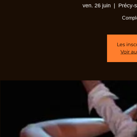
ven. 26 juin
  |  
Précy-s
Comple
Les insc
Voir a