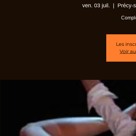
ven. 03 juil.
  |  
Précy-s
Comple
Les insc
Voir a