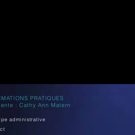
RMATIONS PRATIQUES
dente : Cathy Ann Matern
ipe administrative
act