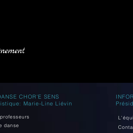
énement
DANSE CHOR'E SENS
INFO
tistique: Marie-Line Liévin
Prési
professeurs
L'équ
de danse
Cont