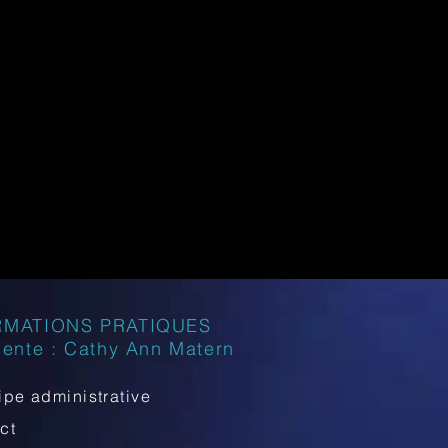
RMATIONS PRATIQUES
dente : Cathy Ann Matern
ipe administrative
act