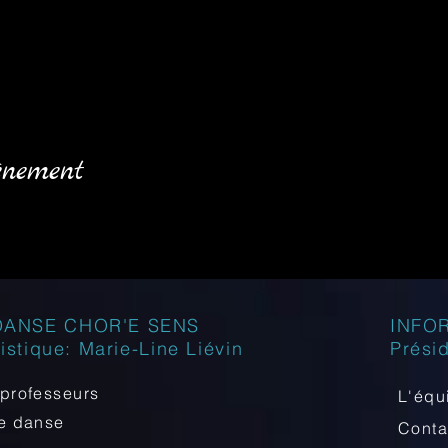
énement
DANSE CHOR'E SENS
INFO
tistique: Marie-Line Liévin
Prési
professeurs
L'équ
de danse
Cont