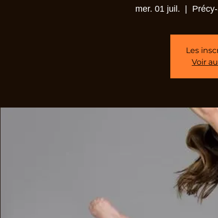
mer. 01 juil.
  |  
Précy-
Les insc
Voir a