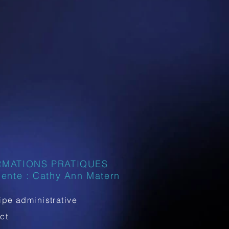
RMATIONS PRATIQUES
dente : Cathy Ann Matern
ipe administrative
act