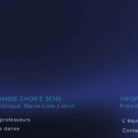
DANSE CHOR'E SENS
INFO
tistique: Marie-Line Liévin
Prési
professeurs
L'équ
de danse
Cont